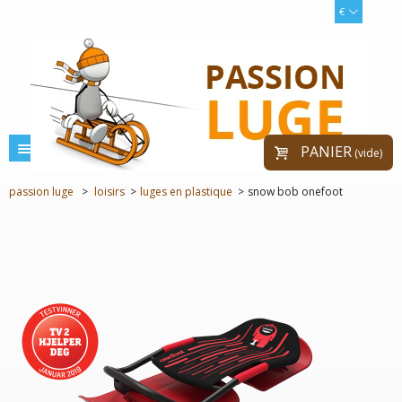
€
menu
PANIER
(vide)
passion luge
>
loisirs
>
luges en plastique
>
snow bob onefoot