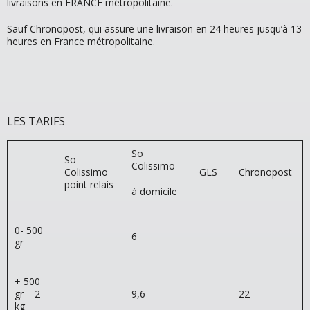
livraisons en FRANCE métropolitaine.
Sauf Chronopost, qui assure une livraison en 24 heures jusqu’à 13
heures en France métropolitaine.
LES TARIFS
So
So
Colissimo
Colissimo
GLS
Chronopost
point relais
à domicile
0- 500
6
gr
+ 500
gr – 2
9,6
22
kg