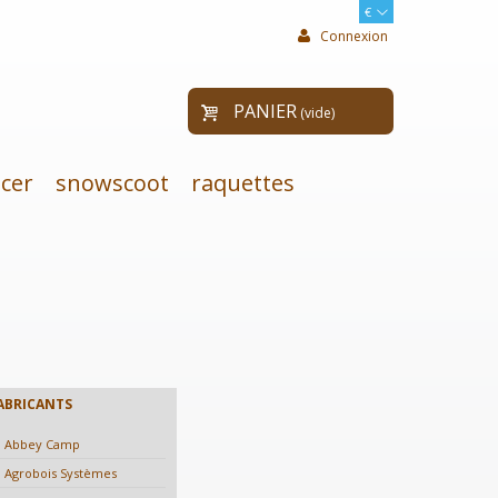
€
Connexion
PANIER
(vide)
cer
snowscoot
raquettes
ABRICANTS
Abbey Camp
Agrobois Systèmes