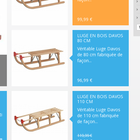
99,99 €
RUPTURE
DE
STOCK
LUGE EN BOIS DAVOS
80 CM
Véritable Luge Davos
de 80 cm fabriquée de
façon...
96,99 €
RUPTURE
DE
STOCK
LUGE EN BOIS DAVOS
110 CM
Véritable Luge Davos
i
de 110 cm fabriquée
de façon...
119,99 €