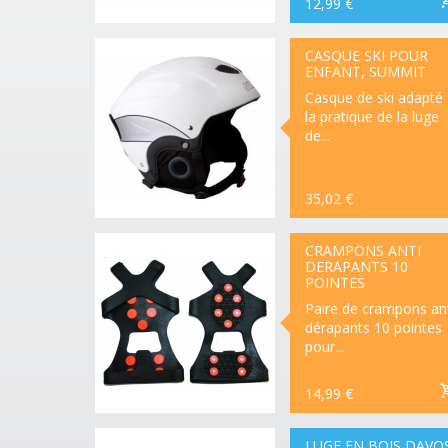
12,99 €
LIVRAISON
DE 48 À 72
HEURES
CASQUE SKI POUR
ENFANT, SUMMIT
Casque de ski adapté 
la pratique de la luge
de...
35,02 €
RUPTURE
DE
STOCK
CRAMPONS ANTI
DERAPANTS 10
POINTES
Paire de crampons ant
dérapants 10 pointes
pour...
14,99 €
LIVRAISON
DE 48 À 72
HEURES
LUGE EN BOIS DAVO