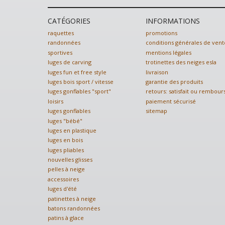
CATÉGORIES
INFORMATIONS
raquettes
promotions
randonnées
conditions générales de vent
sportives
mentions légales
luges de carving
trotinettes des neiges esla
luges fun et free style
livraison
luges bois sport / vitesse
garantie des produits
luges gonflables "sport"
retours: satisfait ou rembour
loisirs
paiement sécurisé
luges gonflables
sitemap
luges "bébé"
luges en plastique
luges en bois
luges pliables
nouvelles glisses
pelles à neige
accessoires
luges d'été
patinettes à neige
batons randonnées
patins à glace