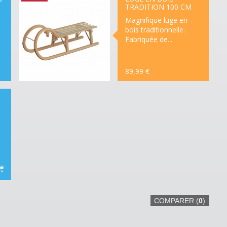
TRADITION 100 CM
Magnifique luge en
bois traditionnelle.
Fabriquée de...
89,99 €
RUPTURE
DE
STOCK
 3
DE
ION
COMPARER (
0
)