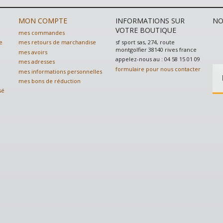
MON COMPTE
INFORMATIONS SUR
NO
VOTRE BOUTIQUE
mes commandes
sf sport sas, 274, route
e
mes retours de marchandise
montgolfier 38140 rives france
mes avoirs
appelez-nous au :
04 58 15 01 09
mes adresses
formulaire pour nous contacter
mes informations personnelles
mes bons de réduction
sé