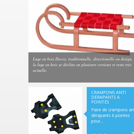
Luge en bois Davos, traditionnelle, directionelle ou design,
la luge en bois se décline en plusieurs versions et reste trés
actuelle.
CRAMPONS ANTI
DERAPANTS 6
POINTES
Paire de crampons ant
dérapants 6 pointes
pour...