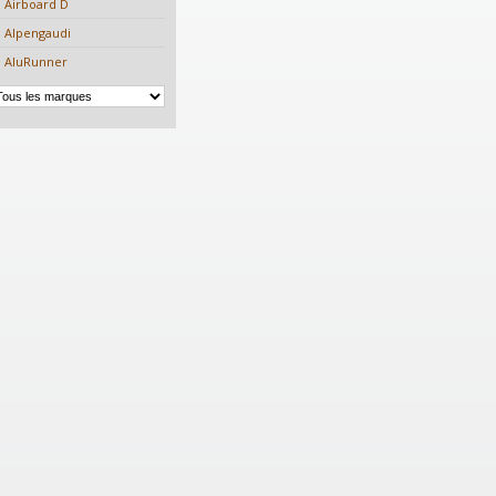
Airboard D
Alpengaudi
AluRunner