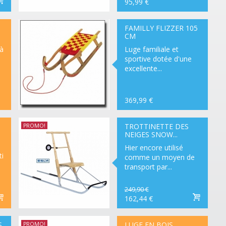
95,99 €
RUPTURE
DE
STOCK
FAMILLY FLIZZER 105
CM
à
Luge familiale et
sportive dotée d'une
excellente...
369,99 €
RUPTURE
DE
STOCK
TROTTINETTE DES
PROMO!
NEIGES SNOW...
Hier encore utilisé
i
comme un moyen de
transport par...
249,90 €
162,44 €
LIVRAISON
DE 3 À 5
JOURS
S
LUGE EN BOIS
PROMO!