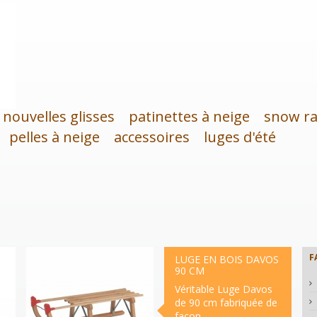
nouvelles glisses
patinettes à neige
snow ra
pelles à neige
accessoires
luges d'été
Tri
F
LUGE EN BOIS DAVOS
90 CM
Véritable Luge Davos
de 90 cm fabriquée de
façon...