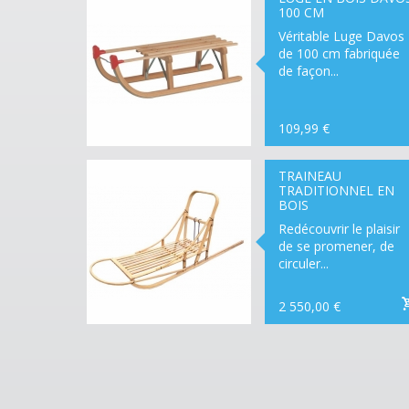
100 CM
Véritable Luge Davos
de 100 cm fabriquée
de façon...
109,99 €
RUPTURE
DE
STOCK
TRAINEAU
TRADITIONNEL EN
BOIS
Redécouvrir le plaisir
de se promener, de
circuler...
2 550,00 €
LIVRAISON
ENTRE 2 ET
SEMAINES 
FABRICAT