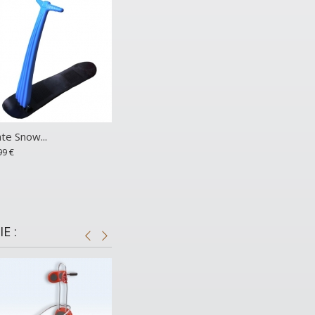
te Snow...
99 €
E :