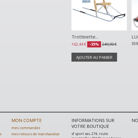
Trottinette...
LU
359
162,44 €
-35%
249,90 €
AJOUTER AU PANIER
MON COMPTE
INFORMATIONS SUR
NO
VOTRE BOUTIQUE
mes commandes
sf sport sas, 274, route
e
mes retours de marchandise