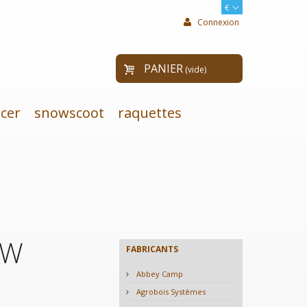
€
Connexion
PANIER
(vide)
cer
snowscoot
raquettes
OW
FABRICANTS
Abbey Camp
Agrobois Systèmes