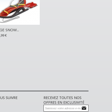
GE SNOW...
Skate Fuse...
Luge...
,99 €
190,90 €
229,99 €
AJOUTER A
US SUIVRE
RECEVEZ TOUTES NOS
OFFRES EN EXCLUSIVITÉ