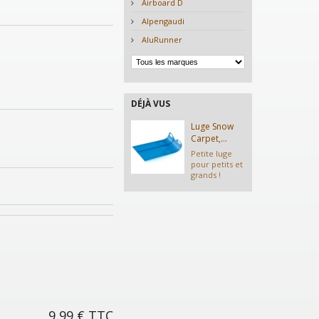
Airboard D
Alpengaudi
AluRunner
DÉJÀ VUS
Luge Snow
Carpet,...
Petite luge
pour petits et
grands !
9,99 €
TTC