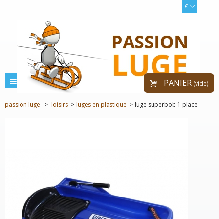
€
menu
PANIER
(vide)
passion luge
>
loisirs
>
luges en plastique
>
luge superbob 1 place
PROMO!