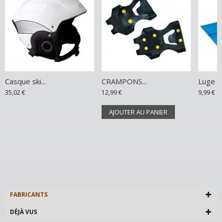
Casque ski...
CRAMPONS...
Luge S
35,02 €
12,99 €
9,99 €
AJOUTER AU PANIER
FABRICANTS
DÉJÀ VUS