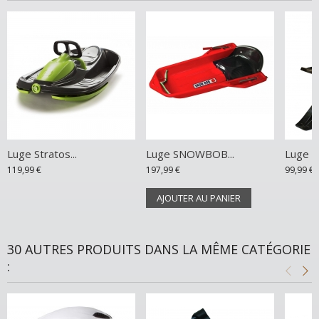
Luge Stratos...
Luge SNOWBOB...
Luge L
119,99 €
197,99 €
99,99 €
AJOUTER AU PANIER
30 AUTRES PRODUITS DANS LA MÊME CATÉGORIE
: