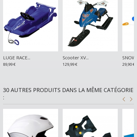
LUGE RACE...
Scooter XV...
SNOW 
89,99 €
129,99 €
29,90 €
30 AUTRES PRODUITS DANS LA MÊME CATÉGORIE
: