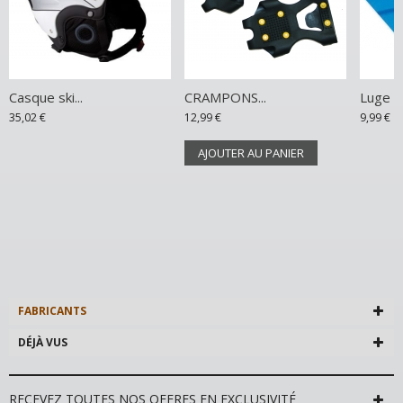
Casque ski...
CRAMPONS...
Luge S
35,02 €
12,99 €
9,99 €
AJOUTER AU PANIER
FABRICANTS
DÉJÀ VUS
RECEVEZ TOUTES NOS OFFRES EN EXCLUSIVITÉ