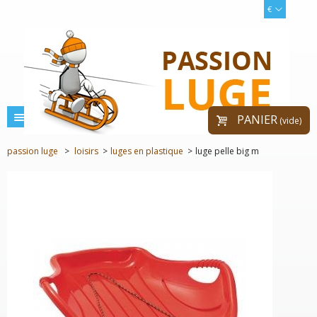
€
menu
PANIER
(vide)
passion luge
>
loisirs
>
luges en plastique
>
luge pelle big m