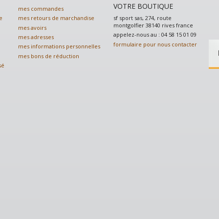
VOTRE BOUTIQUE
mes commandes
sf sport sas, 274, route
e
mes retours de marchandise
montgolfier 38140 rives france
mes avoirs
appelez-nous au :
04 58 15 01 09
mes adresses
formulaire pour nous contacter
mes informations personnelles
mes bons de réduction
sé