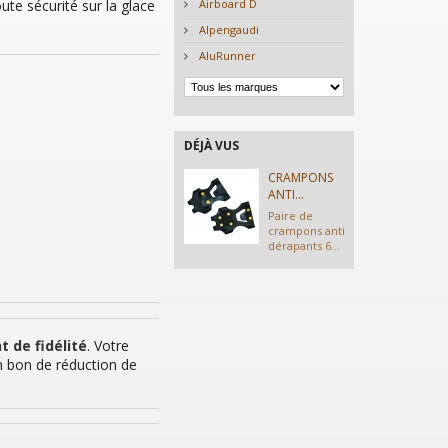
te sécurité sur la glace
Airboard D
Alpengaudi
AluRunner
DÉJÀ VUS
CRAMPONS
ANTI...
Paire de
crampons anti
dérapants 6...
t de fidélité
. Votre
n bon de réduction de