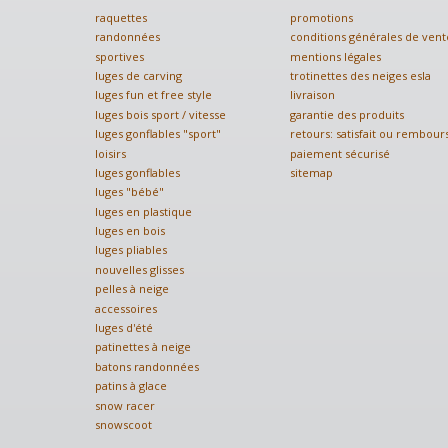
raquettes
promotions
randonnées
conditions générales de vent
sportives
mentions légales
luges de carving
trotinettes des neiges esla
luges fun et free style
livraison
luges bois sport / vitesse
garantie des produits
luges gonflables "sport"
retours: satisfait ou rembour
loisirs
paiement sécurisé
luges gonflables
sitemap
luges "bébé"
luges en plastique
luges en bois
luges pliables
nouvelles glisses
pelles à neige
accessoires
luges d'été
patinettes à neige
batons randonnées
patins à glace
snow racer
snowscoot