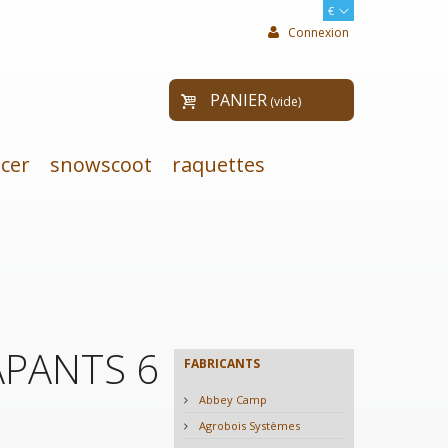
€
Connexion
PANIER
(vide)
cer
snowscoot
raquettes
PANTS 6
FABRICANTS
Abbey Camp
Agrobois Systèmes