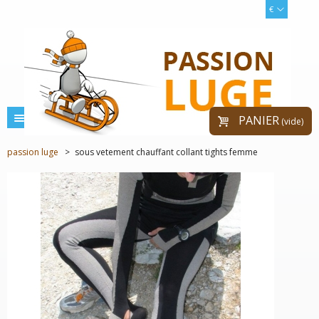
€
menu
PANIER
(vide)
passion luge
>
sous vetement chauffant collant tights femme
PRIX RÉDUIT !