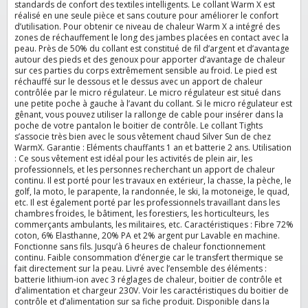
standards de confort des textiles intelligents. Le collant Warm X est
réalisé en une seule pièce et sans couture pour améliorer le confort
d’utilisation. Pour obtenir ce niveau de chaleur Warm X a intégré des
zones de réchauffement le long des jambes placées en contact avec la
peau. Près de 50% du collant est constitué de fil d’argent et d’avantage
autour des pieds et des genoux pour apporter d’avantage de chaleur
sur ces parties du corps extrêmement sensible au froid. Le pied est
réchauffé sur le dessous et le dessus avec un apport de chaleur
contrôlée par le micro régulateur. Le micro régulateur est situé dans
une petite poche à gauche à l’avant du collant. Si le micro régulateur est
gênant, vous pouvez utiliser la rallonge de cable pour insérer dans la
poche de votre pantalon le boitier de contrôle. Le collant Tights
s’associe très bien avec le sous vêtement chaud Silver Sun de chez
WarmX. Garantie : Eléments chauffants 1 an et batterie 2 ans. Utilisation
: Ce sous vêtement est idéal pour les activités de plein air, les
professionnels, et les personnes recherchant un apport de chaleur
continu. Il est porté pour les travaux en extérieur, la chasse, la pèche, le
golf, la moto, le parapente, la randonnée, le ski, la motoneige, le quad,
etc. Il est également porté par les professionnels travaillant dans les
chambres froides, le bâtiment, les forestiers, les horticulteurs, les
commerçants ambulants, les militaires, etc. Caractéristiques : Fibre 72%
coton, 6% Elasthanne, 20% PA et 2% argent pur Lavable en machine.
Fonctionne sans fils. Jusqu’à 6 heures de chaleur fonctionnement
continu. Faible consommation d’énergie car le transfert thermique se
fait directement sur la peau. Livré avec l’ensemble des éléments :
batterie lithium-ion avec 3 réglages de chaleur, boitier de contrôle et
d’alimentation et chargeur 230V. Voir les caractéristiques du boitier de
contrôle et d’alimentation sur sa fiche produit. Disponible dans la