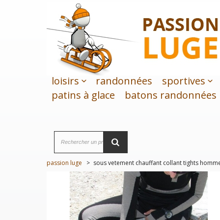
loisirs
randonnées
sportives
patins à glace
batons randonnées
passion luge
>
sous vetement chauffant collant tights homm
PRIX RÉDUIT !