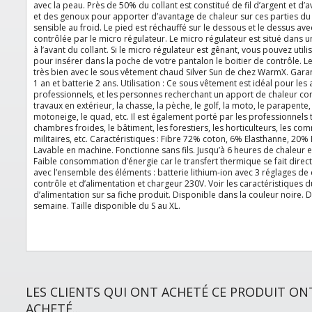
avec la peau. Près de 50% du collant est constitué de fil d’argent et d
et des genoux pour apporter d’avantage de chaleur sur ces parties d
sensible au froid. Le pied est réchauffé sur le dessous et le dessus av
contrôlée par le micro régulateur. Le micro régulateur est situé dans 
à l’avant du collant. Si le micro régulateur est gênant, vous pouvez utili
pour insérer dans la poche de votre pantalon le boitier de contrôle. Le 
très bien avec le sous vêtement chaud Silver Sun de chez WarmX. Garan
1 an et batterie 2 ans. Utilisation : Ce sous vêtement est idéal pour les ac
professionnels, et les personnes recherchant un apport de chaleur conti
travaux en extérieur, la chasse, la pèche, le golf, la moto, le parapente, 
motoneige, le quad, etc. Il est également porté par les professionnels t
chambres froides, le bâtiment, les forestiers, les horticulteurs, les c
militaires, etc. Caractéristiques : Fibre 72% coton, 6% Elasthanne, 20%
Lavable en machine. Fonctionne sans fils. Jusqu’à 6 heures de chaleur 
Faible consommation d’énergie car le transfert thermique se fait direct
avec l’ensemble des éléments : batterie lithium-ion avec 3 réglages de 
contrôle et d’alimentation et chargeur 230V. Voir les caractéristiques d
d’alimentation sur sa fiche produit. Disponible dans la couleur noire. Dé
semaine. Taille disponible du S au XL.
LES CLIENTS QUI ONT ACHETÉ CE PRODUIT O
ACHETÉ...