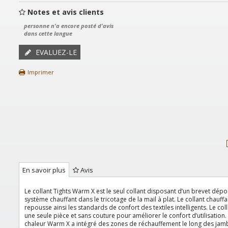
Notes et avis clients
personne n'a encore posté d'avis
dans cette langue
EVALUEZ-LE
Imprimer
En savoir plus
Avis
Le collant Tights Warm X est le seul collant disposant d’un brevet dépos
système chauffant dans le tricotage de la mail à plat. Le collant chauff
repousse ainsi les standards de confort des textiles intelligents. Le col
une seule pièce et sans couture pour améliorer le confort d’utilisation
chaleur Warm X a intégré des zones de réchauffement le long des jam