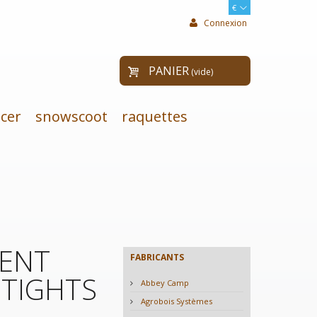
€
Connexion
PANIER
(vide)
cer
snowscoot
raquettes
ENT
FABRICANTS
TIGHTS
Abbey Camp
Agrobois Systèmes