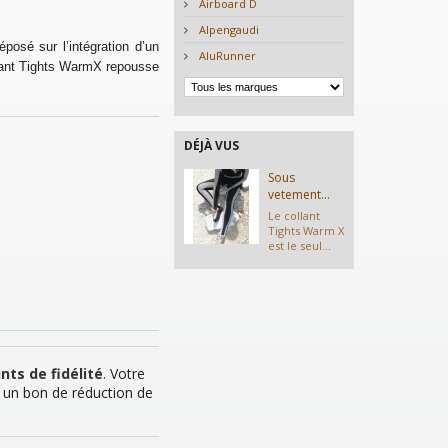
Airboard D
Alpengaudi
posé sur l’intégration d’un
AluRunner
ffant Tights WarmX repousse
DÉJÀ VUS
Sous
vetement...
Le collant
Tights Warm X
est le seul...
nts de fidélité
. Votre
 un bon de réduction de