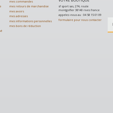
VOTRE BOUTIQUE
mes commandes
sf sport sas, 274, route
e
mes retours de marchandise
montgolfier 38140 rives france
mes avoirs
appelez-nous au :
04 58 15 01 09
mes adresses
formulaire pour nous contacter
mes informations personnelles
mes bons de réduction
sé