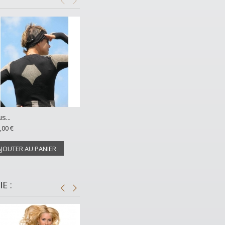
s...
,00 €
AJOUTER AU PANIER
E :