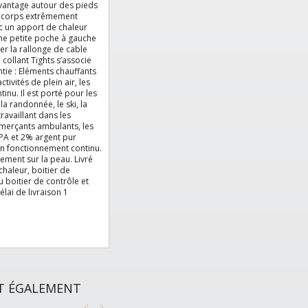
’avantage autour des pieds
u corps extrêmement
ec un apport de chaleur
une petite poche à gauche
ser la rallonge de cable
collant Tights s’associe
tie : Eléments chauffants
tivités de plein air, les
nu. Il est porté pour les
la randonnée, le ski, la
ravaillant dans les
ommerçants ambulants, les
 PA et 2% argent pur
en fonctionnement continu.
ement sur la peau. Livré
chaleur, boitier de
u boitier de contrôle et
lai de livraison 1
NT ÉGALEMENT