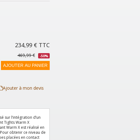
234,99 €
TTC
469,99 €
-50%
AJOUTER AU PANIER
Ajouter à mon devis
é sur l’intégration d’un
ant Tights Warm X
lant Warm X est réalisé en
. Pour obtenir ce niveau de
bes placées en contact