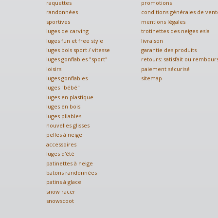
raquettes
promotions
randonnées
conditions générales de vent
sportives
mentions légales
luges de carving
trotinettes des neiges esla
luges fun et free style
livraison
luges bois sport / vitesse
garantie des produits
luges gonflables "sport"
retours: satisfait ou rembour
loisirs
paiement sécurisé
luges gonflables
sitemap
luges "bébé"
luges en plastique
luges en bois
luges pliables
nouvelles glisses
pelles à neige
accessoires
luges d'été
patinettes à neige
batons randonnées
patins à glace
snow racer
snowscoot