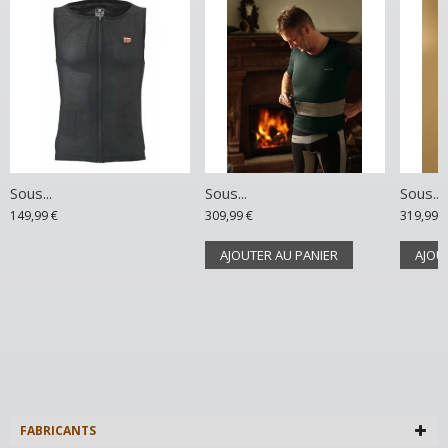
Sous...
Sous...
Sous...
149,99 €
309,99 €
319,99 €
AJOUTER AU PANIER
AJOU
FABRICANTS