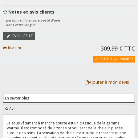
Notes et avis clients
personne n'a encore posté d'avis
dans cette langue
EVALUEZ-LE
309,99 €
TTC
Imprimer
AJOUTER AU PANIER
Ajouter à mon devis
En savoir plus
Avis
Le sous vêtement à manche courte est un classique de la gamme
WarmX. Il est composé de 2 zones produisant de la chaleur placée
autour des reins. La sensation de chaleur est surtout ressentit quand
les reins « restent au chaud », car cette région du corps reste la plus