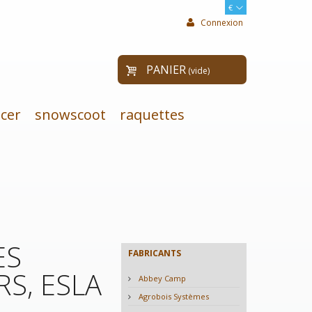
€
Connexion
PANIER
(vide)
cer
snowscoot
raquettes
ES
FABRICANTS
S, ESLA
Abbey Camp
Agrobois Systèmes