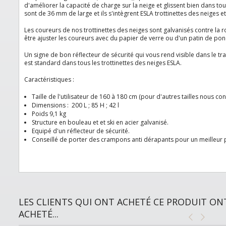
d'améliorer la capacité de charge sur la neige et glissent bien dans tou
sont de 36 mm de large et ils s'intègrent ESLA trottinettes des neiges et
Les coureurs de nos trottinettes des neiges sont galvanisés contre la ro
être ajuster les coureurs avec du papier de verre ou d'un patin de pon
Un signe de bon réflecteur de sécurité qui vous rend visible dans le tra
est
standard
dans tous les trottinettes des neiges ESLA.
Caractéristiques :
Taille de l'utilisateur de 160 à 180 cm (pour d'autres tailles nous con
Dimensions : 200 L ; 85 H ; 42 l
Poids 9,1 kg
Structure en bouleau et et ski en acier galvanisé.
Equipé d'un réflecteur de sécurité.
Conseillé de porter des crampons anti dérapants pour un meilleur 
LES CLIENTS QUI ONT ACHETÉ CE PRODUIT O
ACHETÉ...