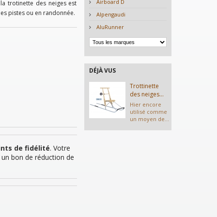
Airboard D
a trotinette des neiges est
les pistes ou en randonnée.
Alpengaudi
AluRunner
DÉJÀ VUS
Trottinette
des neiges...
Hier encore
utilisé comme
un moyen de...
nts de fidélité
. Votre
 un bon de réduction de