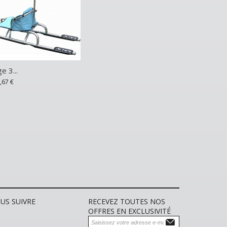
e 3...
Traineau...
Airboard...
,67 €
2 550,00 €
349,00 €
AJOUTER AU PANIER
US SUIVRE
RECEVEZ TOUTES NOS
OFFRES EN EXCLUSIVITÉ