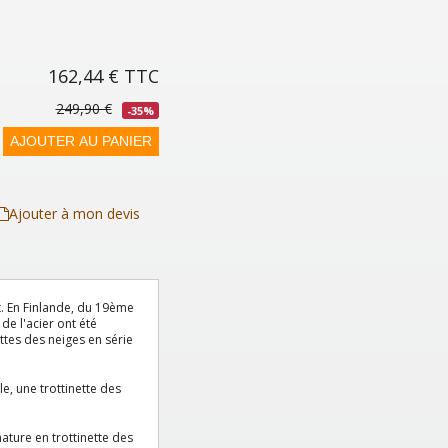
162,44 €
TTC
249,90 €
-35%
AJOUTER AU PANIER
Ajouter à mon devis
t.
En Finlande, du 19ème
de l'acier ont été
ttes des neiges en série
e, une trottinette des
ture en trottinette des