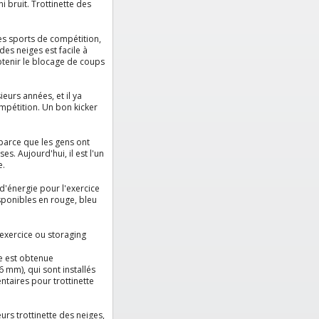
i bruit. Trottinette des
es sports de compétition,
des neiges est facile à
tenir le blocage de coups
eurs années, et il ya
mpétition.
Un bon kicker
 parce que les gens ont
s. Aujourd'hui, il est l'un
e.
d'énergie pour l'exercice
isponibles en rouge, bleu
'exercice ou storaging
e est obtenue
 mm), qui sont installés
ntaires pour trottinette
urs trottinette des neiges,