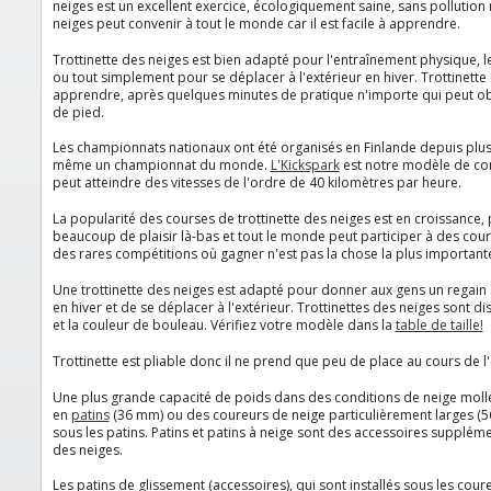
neiges est un excellent exercice, écologiquement saine, sans pollution n
neiges peut convenir à tout le monde car il est facile à apprendre.
Trottinette des neiges est bien adapté pour l'entraînement physique, l
ou tout simplement pour se déplacer à l'extérieur en hiver.
Trottinette 
apprendre, après quelques minutes de pratique n'importe qui peut ob
de pied.
Les championnats nationaux ont été organisés en Finlande depuis plusi
même un championnat du monde.
L'Kickspark
est notre modèle de co
peut atteindre des vitesses de l'ordre de 40 kilomètres par heure.
La popularité des courses de trottinette des neiges est en croissance,
beaucoup de plaisir là-bas et tout le monde peut participer à des course
des rares compétitions où gagner n'est pas la chose la plus important
Une trottinette des neiges est adapté pour donner aux gens un regain 
en hiver et de se déplacer à l'extérieur. Trottinettes des neiges sont d
et la couleur de bouleau. Vérifiez votre modèle dans la
table de taille!
Trottinette est pliable donc il ne prend que peu de place au cours de l
Une plus grande capacité de poids dans des conditions de neige moll
en
patins
(36 mm) ou des coureurs de neige particulièrement larges (56
sous les patins.
Patins et patins à neige sont des accessoires suppléme
des neiges.
Les patins de glissement (accessoires), qui sont installés sous les coure