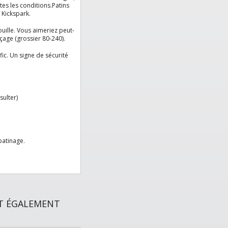
tes les conditions.Patins
 Kickspark.
uille.
Vous aimeriez peut-
çage (grossier 80-240).
fic. Un signe de sécurité
sulter)
patinage.
NT ÉGALEMENT