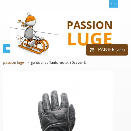
€
menu
PANIER
(vide)
passion luge
>
gants chauffants moto, 30seven®
PRIX RÉDUIT !