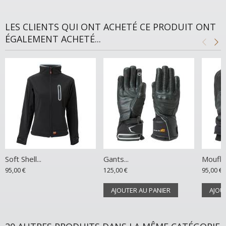
LES CLIENTS QUI ONT ACHETÉ CE PRODUIT ONT
ÉGALEMENT ACHETÉ...
Soft Shell...
Gants...
Moufles
95,00 €
125,00 €
95,00 €
AJOUTER AU PANIER
AJOU