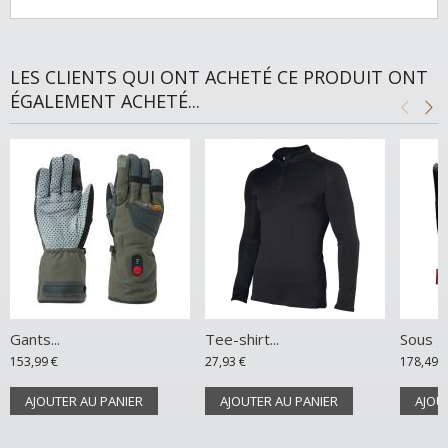
LES CLIENTS QUI ONT ACHETÉ CE PRODUIT ONT
ÉGALEMENT ACHETÉ...
Gants...
Tee-shirt...
Sous ga
153,99 €
27,93 €
178,49 €
AJOUTER AU PANIER
AJOUTER AU PANIER
AJOU