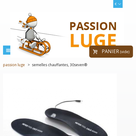
€
menu
PANIER
(vide)
passion luge
>
semelles chauffantes, 30seven®
PRIX RÉDUIT !