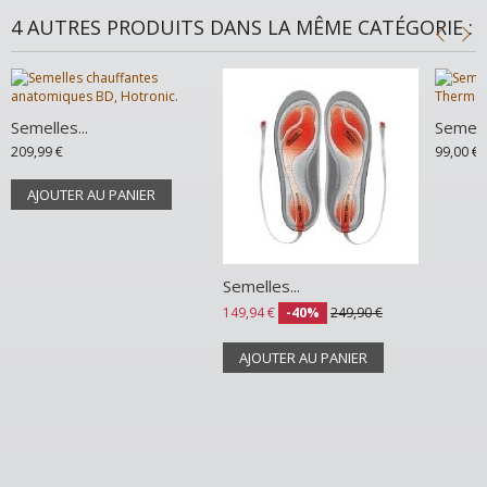
4 AUTRES PRODUITS DANS LA MÊME CATÉGORIE :
Semelles...
Semelle
209,99 €
99,00 €
AJOUTER AU PANIER
Semelles...
149,94 €
-40%
249,90 €
AJOUTER AU PANIER