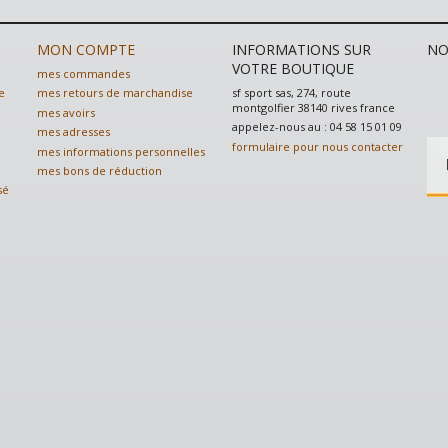
MON COMPTE
INFORMATIONS SUR
NO
VOTRE BOUTIQUE
mes commandes
sf sport sas, 274, route
e
mes retours de marchandise
montgolfier 38140 rives france
mes avoirs
appelez-nous au :
04 58 15 01 09
mes adresses
formulaire pour nous contacter
mes informations personnelles
mes bons de réduction
sé