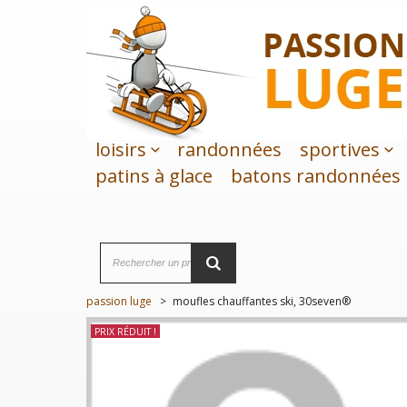
loisirs
randonnées
sportives
patins à glace
batons randonnées
passion luge
>
moufles chauffantes ski, 30seven®
PRIX RÉDUIT !