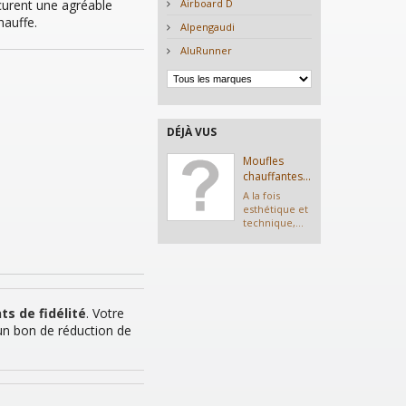
curent une agréable
Airboard D
hauffe.
Alpengaudi
AluRunner
DÉJÀ VUS
Moufles
chauffantes...
A la fois
esthétique et
technique,...
ts de fidélité
. Votre
un bon de réduction de