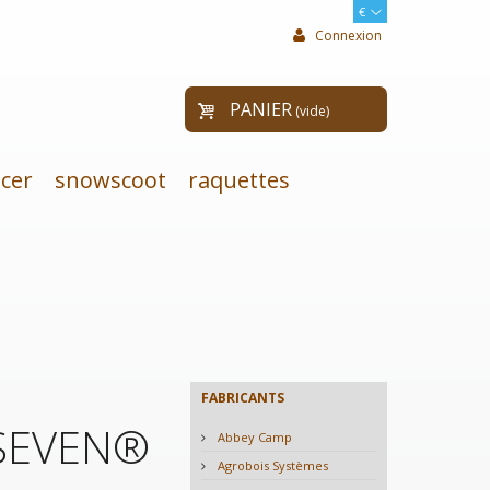
€
Connexion
PANIER
(vide)
cer
snowscoot
raquettes
FABRICANTS
0SEVEN®
Abbey Camp
Agrobois Systèmes