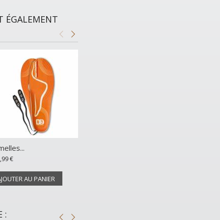
NT ÉGALEMENT
elles...
Sous gants...
Semelles...
,99 €
21,25 €
89,99 €
AJOUTER AU PANIER
 :