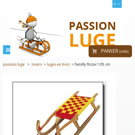
€
menu
PANIER
(vide)
passion luge
>
loisirs
>
luges en bois
>
familly flizzer 105 cm