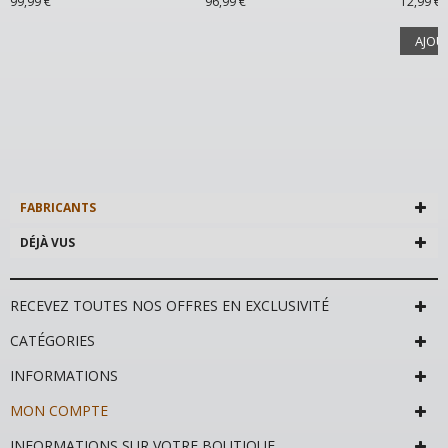
99,99 €
96,99 €
12,99 €
AJOU
FABRICANTS
DÉJÀ VUS
RECEVEZ TOUTES NOS OFFRES EN EXCLUSIVITÉ
CATÉGORIES
INFORMATIONS
MON COMPTE
INFORMATIONS SUR VOTRE BOUTIQUE