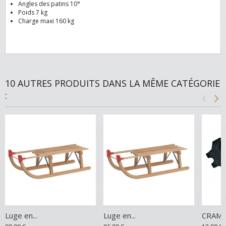
Angles des patins 10°
Poids 7 kg
Charge maxi 160 kg
10 AUTRES PRODUITS DANS LA MÊME CATÉGORIE
:
Luge en...
Luge en...
CRAMP