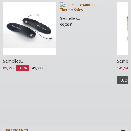
Semelles...
99,00 €
Semelles...
Semelle
89,99 €
-40%
149,99 €
149,94 €
AJOU
FABRICANTS